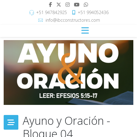
+51 947842925
+51 994052436
info@ibcconstructores.com
Ayuno y Oración -
Bloque 04