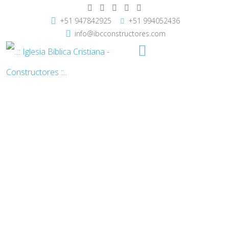
+51 947842925
+51 994052436
info@ibcconstructores.com